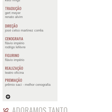
ketti frings
TRADUÇÃO
gert meyer
renato alvim
DIREÇÃO
josé celso martinez corrêa
CENOGRAFIA
flávio império
rodrigo lefèvre
FIGURINO
flávio império
REALIZAÇÃO
teatro oficina
PREMIAÇÃO
prêmio saci - melhor cenografia
ADORAMOS TANTO