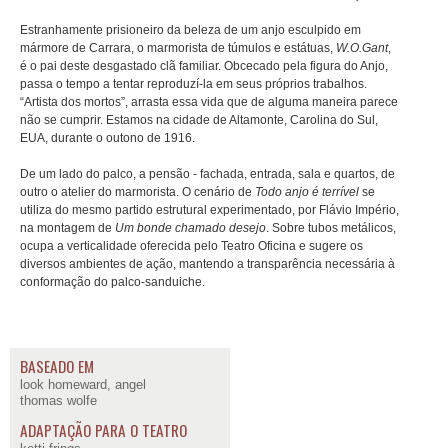
Estranhamente prisioneiro da beleza de um anjo esculpido em
mármore de Carrara, o marmorista de túmulos e estátuas,
W.O.Gant
,
é o pai deste desgastado clã familiar. Obcecado pela figura do Anjo,
passa o tempo a tentar reproduzí-la em seus próprios trabalhos.
“Artista dos mortos”, arrasta essa vida que de alguma maneira parece
não se cumprir. Estamos na cidade de Altamonte, Carolina do Sul,
EUA, durante o outono de 1916.
De um lado do palco, a pensão - fachada, entrada, sala e quartos, de
outro o atelier do marmorista. O cenário de
Todo anjo é terrível
se
utiliza do mesmo partido estrutural experimentado, por Flávio Império,
na montagem de
Um bonde chamado desejo
. Sobre tubos metálicos,
ocupa a verticalidade oferecida pelo Teatro Oficina e sugere os
diversos ambientes de ação, mantendo a transparência necessária à
conformação do palco-sanduiche.
BASEADO EM
look homeward, angel
thomas wolfe
ADAPTAÇÃO PARA O TEATRO