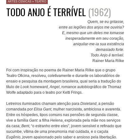
ARTES CÊNICAS
»
TEATRO
TODO ANJO É TERRÍVEL
(1962)
Quem, se eu gritasse,
entre as legiões dos anjos me ouviria?
E, mesmo que um deles me tomasse
inesperadamente em seu coração,
aniquilar-me-ia sua existência
demasiado forte.
Todo Anjo é terrível.
Rainer Maria Rilke
Foi com inspiração no poema de Rainer Maria Rilke que o grupo
Teatro Oficina, resolveu, coletivamente e durante os laboratórios de
ensaio e pesquisa da montagem brasileira, qual seria a tradução do
título de
Look homeward, Angel
, romance autobiográfico de Thomaz
Wolfe adaptado para o teatro por Ketti Frings.
Letreiros iluminados chamam atenção para
Dixieland
, a pensão
comandada por
Elisa Gant
, mulher narcisista, ambiciosa e avarenta.
Entre os hóspedes, tipos comuns nas pensões de segunda classe,
vive a família
Gant
: a filha
Helena
, explorada pela mãe nos serviços
da casa;
Bent
, “o estranho entre eles”, jovem sensível e refinado que
sucumbe, vítima de uma pneumonia mal cuidada, e o caçula
Eugênio
, jovem apaixonado pelo saber e ansioso pela libertação.